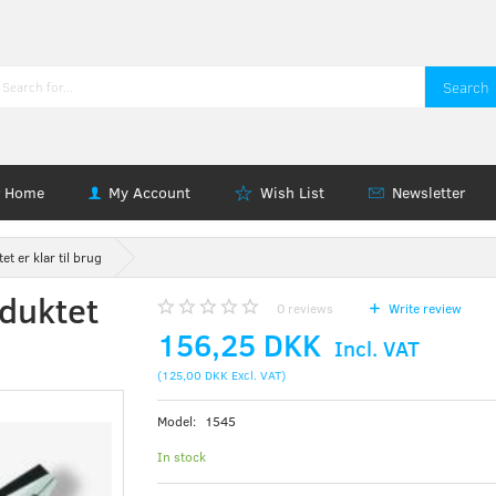
Search
Home
My Account
Wish List
Newsletter
t er klar til brug
oduktet
0
reviews
Write review
156,25 DKK
Incl. VAT
(
125,00 DKK
Excl. VAT
)
Model:
1545
In stock